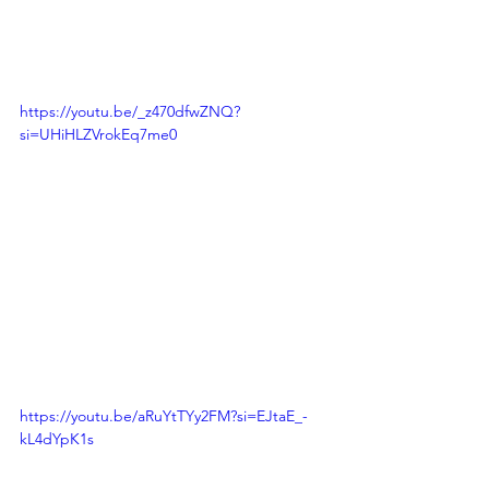
https://youtu.be/_z470dfwZNQ?
si=UHiHLZVrokEq7me0
https://youtu.be/aRuYtTYy2FM?si=EJtaE_-
kL4dYpK1s