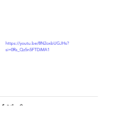
https://youtu.be/8N2oxbUGJHs?
si=0Rs_Qz5n5FTDiMA1
Ver tudo
Posts Relacionados