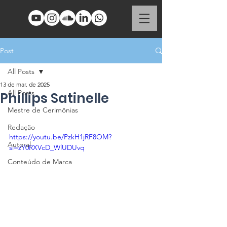
Post
All Posts
13 de mar. de 2025
All Posts
Phillips Satinelle
Mestre de Cerimônias
Redação
https://youtu.be/PzkH1jRF8OM?
Autoral
si=zY0RXVcD_WlUDUvq
Conteúdo de Marca