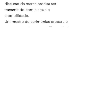
discurso da marca precisa ser 
transmitido com clareza e 
credibilidade.
Um mestre de cerimônias prepara o 
terreno, conduz o storytelling e ajuda a 
mensagem a chegar com o impacto 
certo.
Eventos públicos com grande 
audiência
Shows, festivais e eventos abertos 
também pedem uma condução 
profissional, alguém que saiba 
interagir com o público, coordenar 
entradas, alinhar artistas e manter o 
clima em alta.
A diferença entre “um evento” e “uma 
experiência” está justamente na forma 
como ele é apresentado.