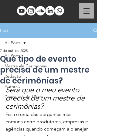
Post
All Posts
7 de out. de 2025
All Posts
Que tipo de evento
Mestre de Cerimônias
precisa de um mestre
Redação
de cerimônias?
Autoral
Será que o meu evento 
precisa de um mestre de 
Conteúdo de Marca
cerimônias?
Essa é uma das perguntas mais 
comuns entre produtores, empresas e 
agências quando começam a planejar 