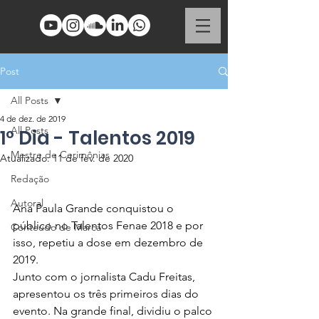
Post
All Posts
4 de dez. de 2019
All Posts
1º Dia - Talentos 2019
Mestre de Cerimônias
Atualizado:
11 de fev. de 2020
Redação
Autoral
Ana Paula Grande conquistou o 
público no Talentos Fenae 2018 e por 
Conteúdo de Marca
isso, repetiu a dose em dezembro de 
2019.
Junto com o jornalista Cadu Freitas, 
apresentou os três primeiros dias do 
evento. Na grande final, dividiu o palco 