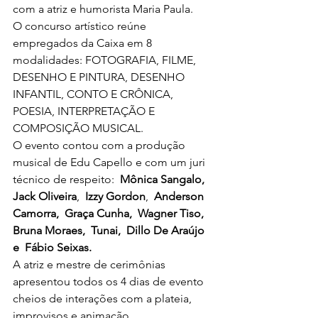
com a atriz e humorista Maria Paula.
O concurso artístico reúne  
empregados da Caixa em 8 
modalidades: FOTOGRAFIA, FILME, 
DESENHO E PINTURA, DESENHO 
INFANTIL, CONTO E CRÔNICA, 
POESIA, INTERPRETAÇÃO E 
COMPOSIÇÃO MUSICAL. 
O evento contou com a produção 
musical de Edu Capello e com um juri 
técnico de respeito:  
Mônica Sangalo,  
Jack Oliveira
,  
Izzy Gordon
,  
Anderson 
Camorra,  Graça Cunha,  Wagner Tiso,  
Bruna Moraes,  Tunai,  Dillo De Araújo 
e  Fábio Seixas.
A atriz e mestre de cerimônias 
apresentou todos os 4 dias de evento 
cheios de interações com a plateia, 
improvisos e animação.