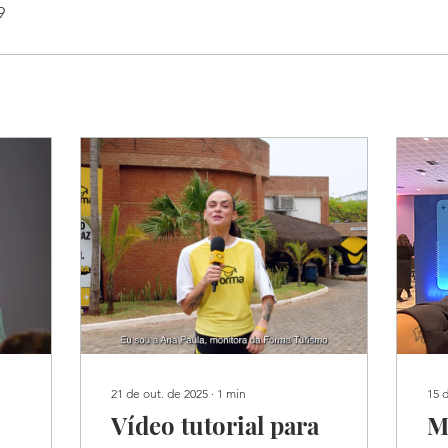
9
21 de out. de 2025
∙
1
min
15 
Vídeo tutorial para
M