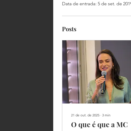
Data de entrada: 5 de set. de 201
Posts
21 de out. de 2025
∙
3
min
O que é que a MC