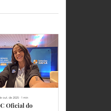
de out. de 2025
∙
1
min
C Oficial do